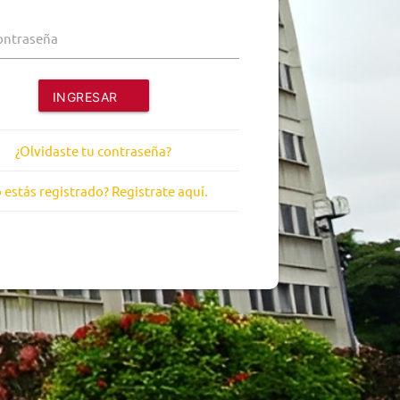
ontraseña
INGRESAR
¿Olvidaste tu contraseña?
 estás registrado? Registrate aquí.