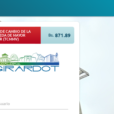
 DE CAMBIO DE LA
871.89
Bs.
DA DE MAYOR
R (TCMMV)
suario