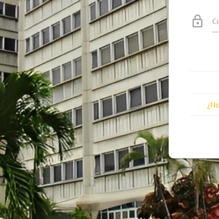
C
¿No