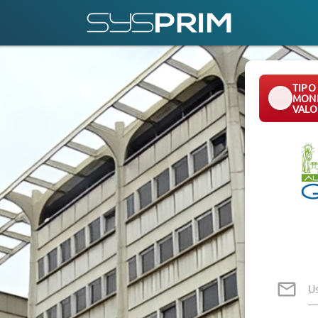
TIPO
MONE
VALO
U